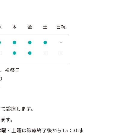
水
木
金
土
日祝
曜、祝祭日
0
0
して診療します。
います。
・土曜は診療終了後から15：30ま