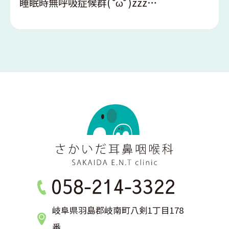
睡眠時無呼吸症候群( ˘ω˘ )zzz…
岐阜県羽島郡岐南町八剣1丁目178
番