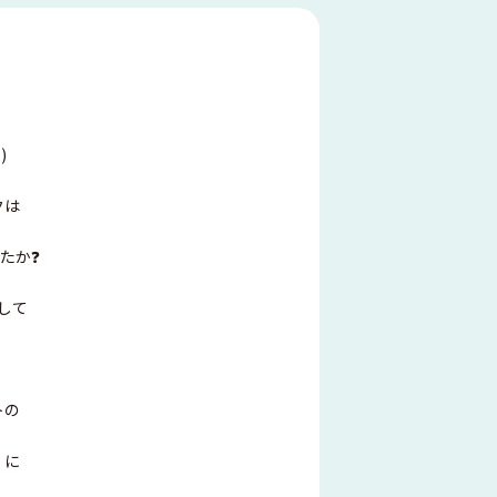
)
クは
たか❓
して
トの
』に