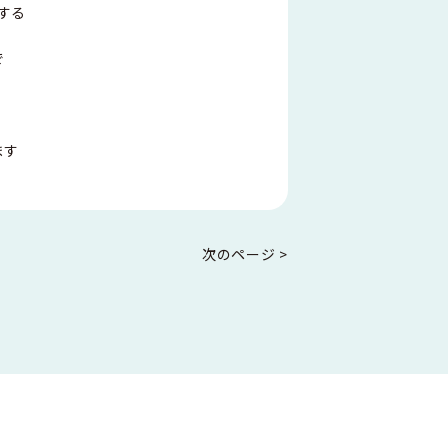
する
で
ます
次のページ >