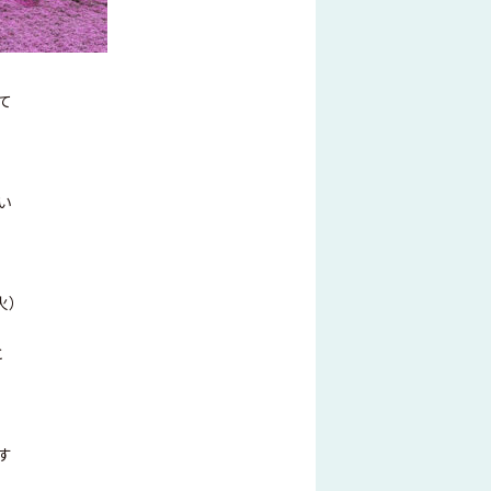
て
い
火）
と
す