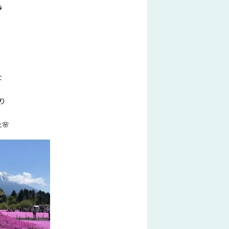

な
り
🌸