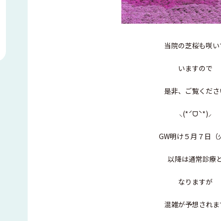
当院の芝桜も咲い
いますので
是非、ご覧くださ
⸜(*ˊᗜˋ*)⸝
GW明け５月７日（
以降は通常診療
なりますが
混雑が予想されま