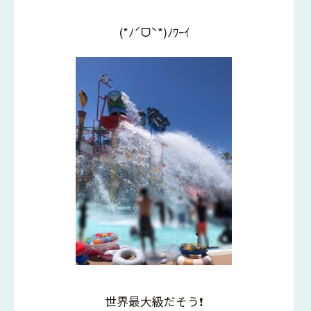
(*ﾉˊᗜˋ*)ﾉﾜｰｲ
世界最大級だそう❗️