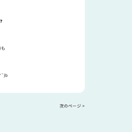
❓
方も
∀
`)b
次のページ >