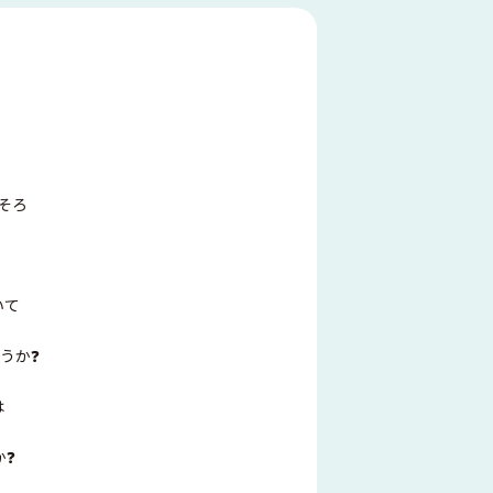
そろ
いて
うか❓
は
か❓