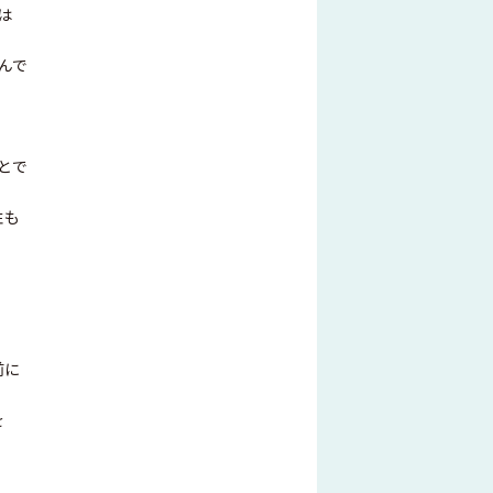
は
んで
とで
性も
前に
を