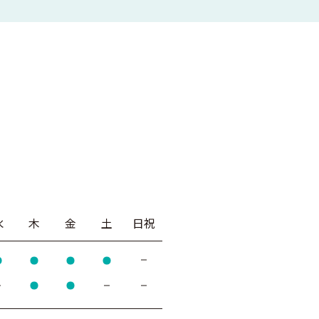
水
木
金
土
日祝