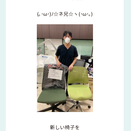
(｡･ω･)ﾉ☆ネ兄☆ヽ(･ω･｡)
新しい椅子を