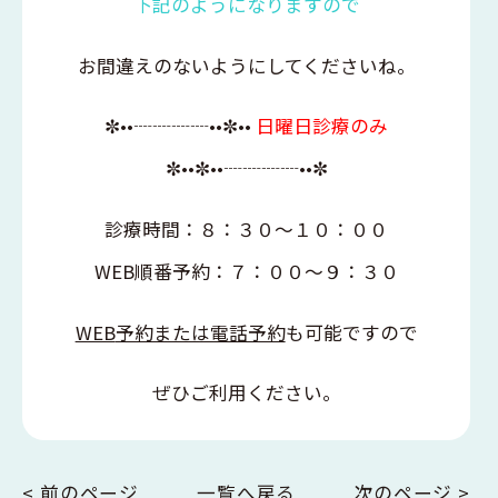
下記のようになりますので
お間違えのないようにしてくださいね。
✼
••
┈┈┈┈
••
✼
••
日曜日診療のみ
✼
••
✼
••
┈┈┈┈
••
✼
診療時間：８：３０～１０：００
WEB
順番予約：７：００～９：３０
WEB
予約または電話予約
も可能ですので
ぜひご利用ください。
< 前のページ
一覧へ戻る
次のページ >