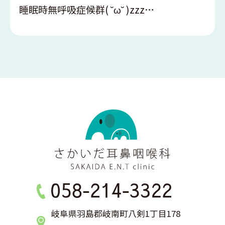
睡眠時無呼吸症候群( ˘ω˘ )zzz…
岐阜県羽島郡岐南町八剣1丁目178